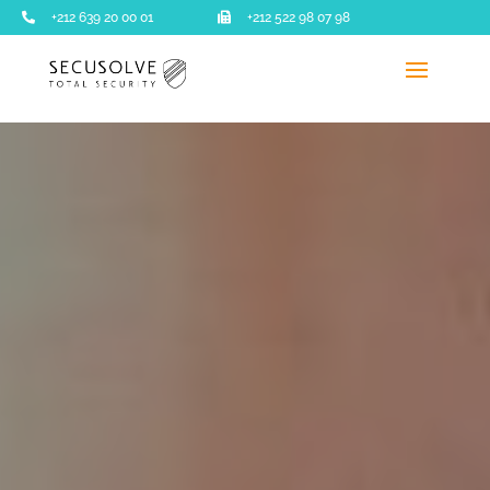

+212 639 20 00 01

+212 522 98 07 98