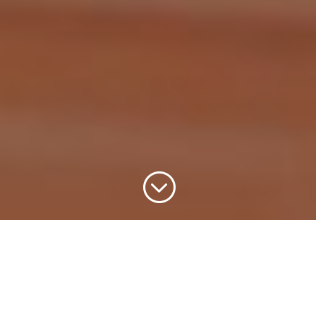
;
Un mur d’images (aussi appelé mur vidéo) est
une grande surface de visualisation composée