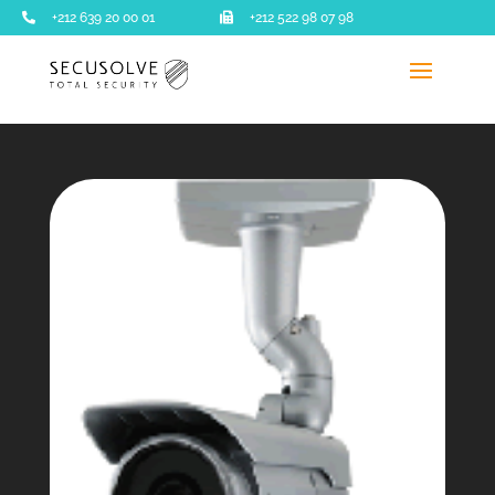

+212 639 20 00 01

+212 522 98 07 98