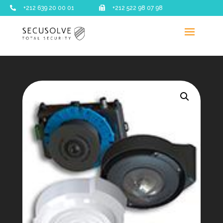

+212 639 20 00 01

+212 522 98 07 98